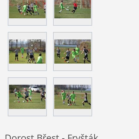
Dorost Břest - Fryšták