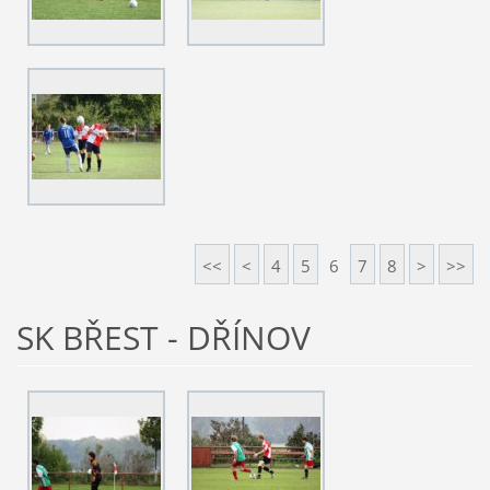
<<
<
4
5
6
7
8
>
>>
SK BŘEST - DŘÍNOV