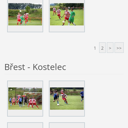
1
2
>
>>
Břest - Kostelec