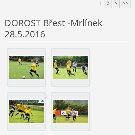
1
2
>
>>
DOROST Břest -Mrlínek
28.5.2016