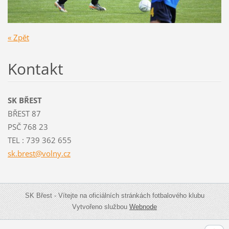
« Zpět
Kontakt
SK BŘEST
BŘEST 87
PSČ 768 23
TEL : 739 362 655
sk.brest
@volny.c
z
SK Břest - Vítejte na oficiálních stránkách fotbalového klubu
Vytvořeno službou
Webnode