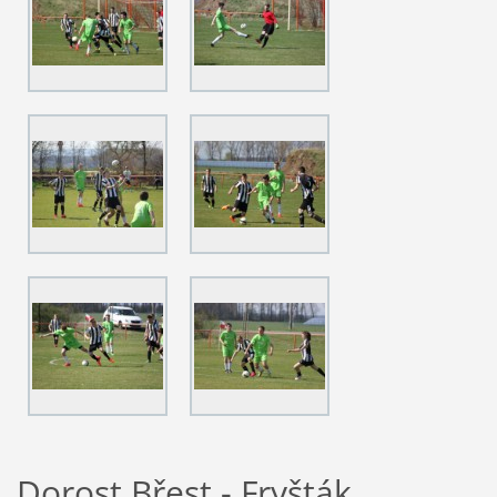
Dorost Břest - Fryšták