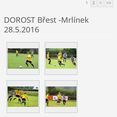
1
2
>
>>
DOROST Břest -Mrlínek
28.5.2016