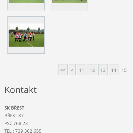
<<
<
11
12
13
14
15
Kontakt
SK BŘEST
BŘEST 87
PSČ 768 23
TEL : 739 362 655