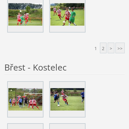
1
2
>
>>
Břest - Kostelec