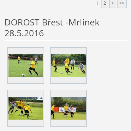
1
2
>
>>
DOROST Břest -Mrlínek
28.5.2016