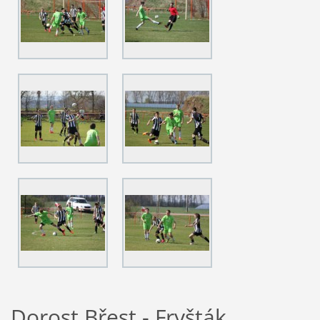
Dorost Břest - Fryšták