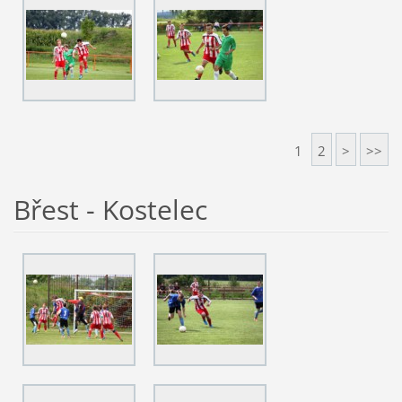
1
2
>
>>
Břest - Kostelec