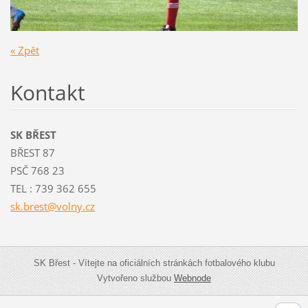
« Zpět
Kontakt
SK BŘEST
BŘEST 87
PSČ 768 23
TEL : 739 362 655
sk.brest
@volny.c
z
SK Břest - Vítejte na oficiálních stránkách fotbalového klubu
Vytvořeno službou
Webnode