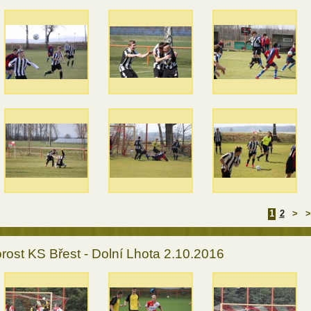
1
2
>
>
rost KS Břest - Dolní Lhota 2.10.2016