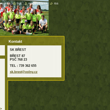
stránka
|
tisk
|
mapa stránek
|
rss
Kontakt
SK BŘEST
BŘEST 87
PSČ 768 23
TEL : 739 362 655
sk.brest
@volny.c
z
>