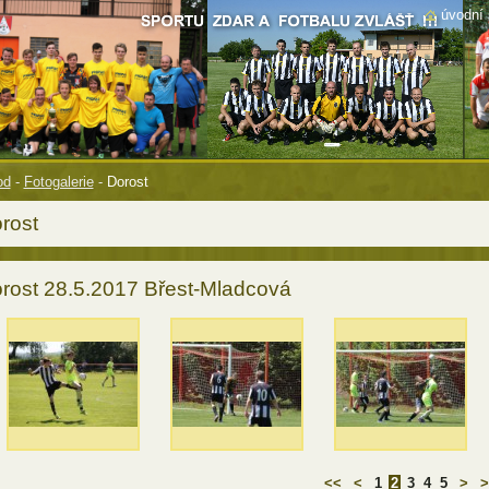
úvodní 
od
-
Fotogalerie
-
Dorost
rost
rost 28.5.2017 Břest-Mladcová
<<
<
1
2
3
4
5
>
>