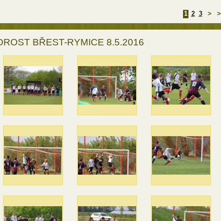
1
2
3
>
>
ROST BŘEST-RYMICE 8.5.2016