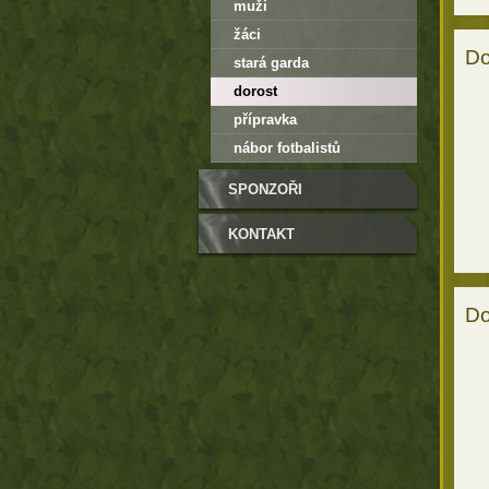
muži
žáci
Do
stará garda
dorost
přípravka
nábor fotbalistů
SPONZOŘI
KONTAKT
Do