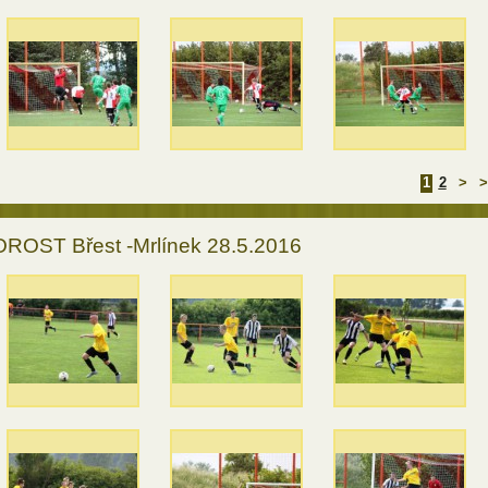
1
2
>
>
ROST Břest -Mrlínek 28.5.2016