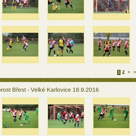
1
2
>
>
rost Břest - Velké Karlovice 18.9.2016