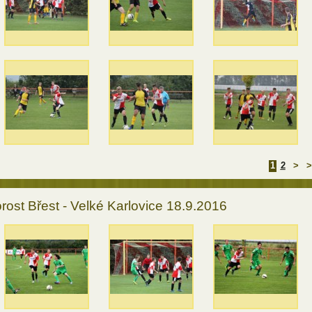
1
2
>
>
rost Břest - Velké Karlovice 18.9.2016