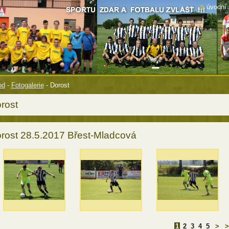
úvodní 
od
-
Fotogalerie
-
Dorost
rost
rost 28.5.2017 Břest-Mladcová
1
2
3
4
5
>
>