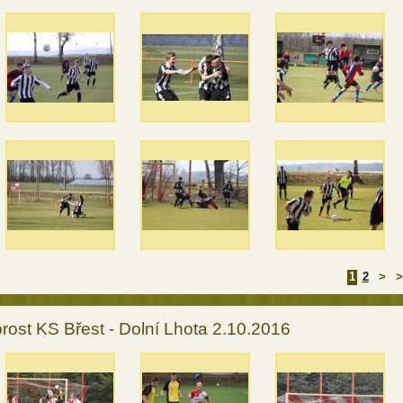
1
2
>
>
rost KS Břest - Dolní Lhota 2.10.2016