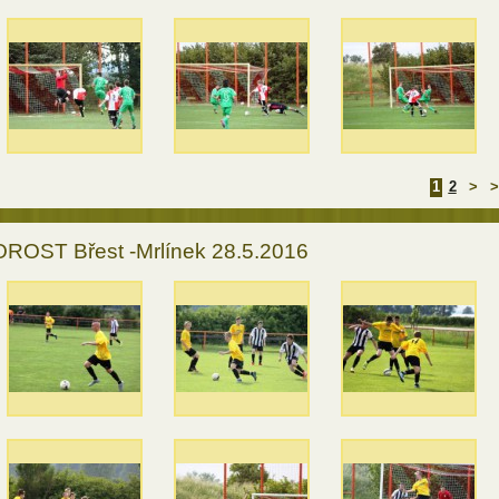
1
2
>
>
ROST Břest -Mrlínek 28.5.2016