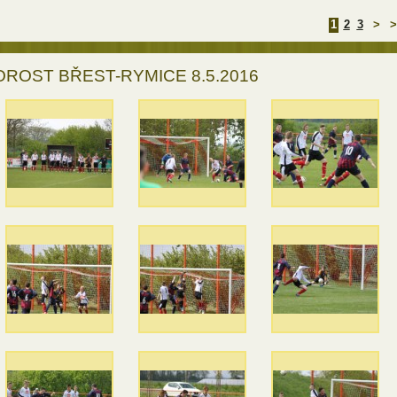
1
2
3
>
>
ROST BŘEST-RYMICE 8.5.2016