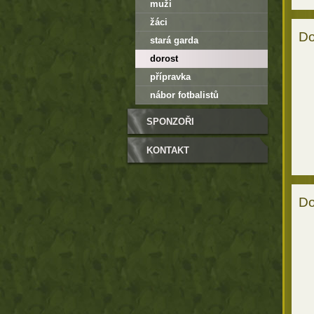
muži
žáci
Do
stará garda
dorost
přípravka
nábor fotbalistů
SPONZOŘI
KONTAKT
Do