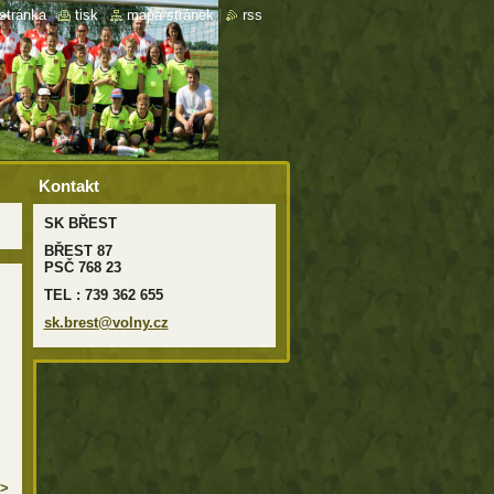
stránka
|
tisk
|
mapa stránek
|
rss
Kontakt
SK BŘEST
BŘEST 87
PSČ 768 23
TEL : 739 362 655
sk.brest
@volny.c
z
>