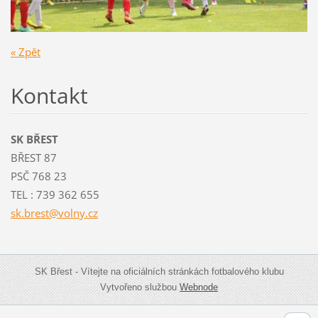
« Zpět
Kontakt
SK BŘEST
BŘEST 87
PSČ 768 23
TEL : 739 362 655
sk.brest
@volny.c
z
SK Břest - Vítejte na oficiálních stránkách fotbalového klubu
Vytvořeno službou
Webnode