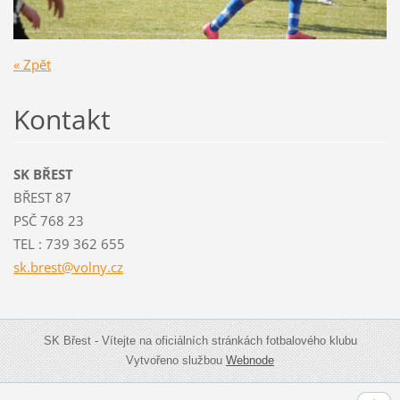
« Zpět
Kontakt
SK BŘEST
BŘEST 87
PSČ 768 23
TEL : 739 362 655
sk.brest
@volny.c
z
SK Břest - Vítejte na oficiálních stránkách fotbalového klubu
Vytvořeno službou
Webnode