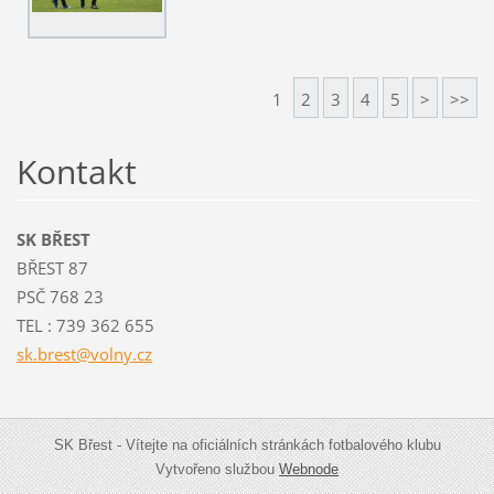
1
2
3
4
5
>
>>
Kontakt
SK BŘEST
BŘEST 87
PSČ 768 23
TEL : 739 362 655
sk.brest
@volny.c
z
SK Břest - Vítejte na oficiálních stránkách fotbalového klubu
Vytvořeno službou
Webnode