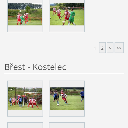
1
2
>
>>
Břest - Kostelec