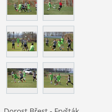
Dorost Břest - Fryšták