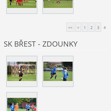
<<
<
1
2
3
4
SK BŘEST - ZDOUNKY