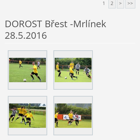
1
2
>
>>
DOROST Břest -Mrlínek
28.5.2016