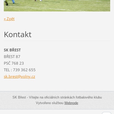
« Zpět
Kontakt
SK BŘEST
BŘEST 87
PSČ 768 23
TEL : 739 362 655
sk.brest
@volny.c
z
SK Břest - Vítejte na oficiálních stránkách fotbalového klubu
Vytvořeno službou
Webnode