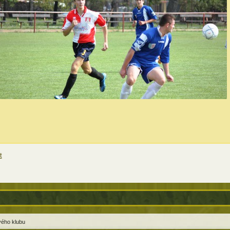
t
ového klubu