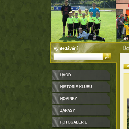
Vyhledávání
Úv
P
ÚVOD
HISTORIE KLUBU
NOVINKY
ZÁPASY
FOTOGALERIE