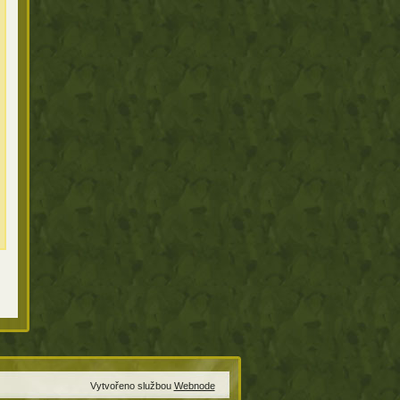
Vytvořeno službou
Webnode