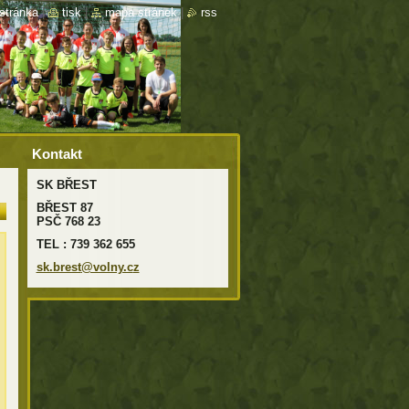
stránka
|
tisk
|
mapa stránek
|
rss
Kontakt
SK BŘEST
BŘEST 87
PSČ 768 23
TEL : 739 362 655
sk.brest
@volny.c
z