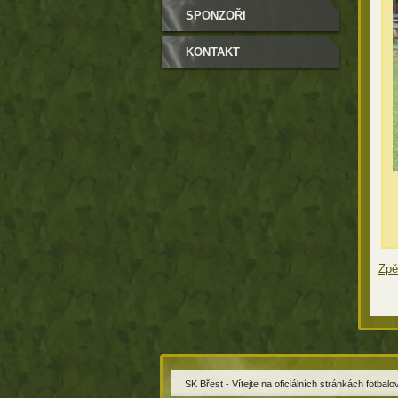
SPONZOŘI
KONTAKT
Zpě
SK Břest - Vítejte na oficiálních stránkách fotbal