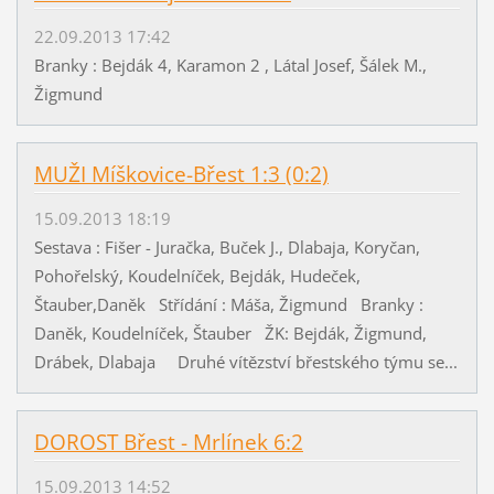
22.09.2013 17:42
Branky : Bejdák 4, Karamon 2 , Látal Josef, Šálek M.,
Žigmund
MUŽI Míškovice-Břest 1:3 (0:2)
15.09.2013 18:19
Sestava : Fišer - Juračka, Buček J., Dlabaja, Koryčan,
Pohořelský, Koudelníček, Bejdák, Hudeček,
Štauber,Daněk Střídání : Máša, Žigmund Branky :
Daněk, Koudelníček, Štauber ŽK: Bejdák, Žigmund,
Drábek, Dlabaja Druhé vítězství břestského týmu se...
DOROST Břest - Mrlínek 6:2
15.09.2013 14:52