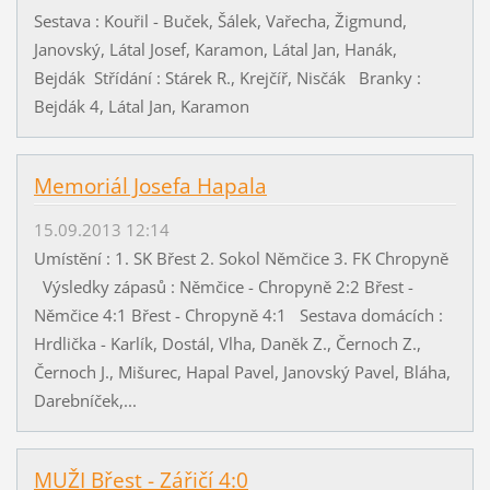
Sestava : Kouřil - Buček, Šálek, Vařecha, Žigmund,
Janovský, Látal Josef, Karamon, Látal Jan, Hanák,
Bejdák Střídání : Stárek R., Krejčíř, Nisčák Branky :
Bejdák 4, Látal Jan, Karamon
Memoriál Josefa Hapala
15.09.2013 12:14
Umístění : 1. SK Břest 2. Sokol Němčice 3. FK Chropyně
Výsledky zápasů : Němčice - Chropyně 2:2 Břest -
Němčice 4:1 Břest - Chropyně 4:1 Sestava domácích :
Hrdlička - Karlík, Dostál, Vlha, Daněk Z., Černoch Z.,
Černoch J., Mišurec, Hapal Pavel, Janovský Pavel, Bláha,
Darebníček,...
MUŽI Břest - Zářičí 4:0