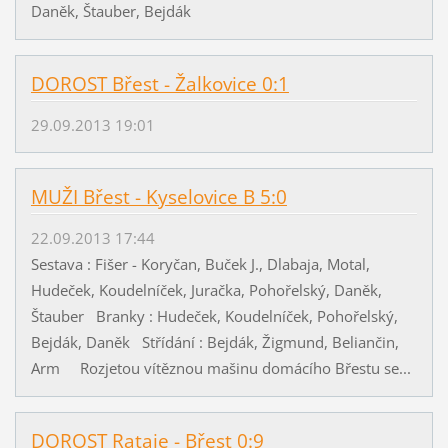
Daněk, Štauber, Bejdák
DOROST Břest - Žalkovice 0:1
29.09.2013 19:01
MUŽI Břest - Kyselovice B 5:0
22.09.2013 17:44
Sestava : Fišer - Koryčan, Buček J., Dlabaja, Motal,
Hudeček, Koudelníček, Juračka, Pohořelský, Daněk,
Štauber Branky : Hudeček, Koudelníček, Pohořelský,
Bejdák, Daněk Střídání : Bejdák, Žigmund, Beliančin,
Arm Rozjetou vítěznou mašinu domácího Břestu se...
DOROST Rataje - Břest 0:9