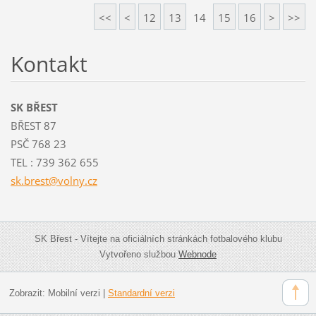
<<
<
12
13
14
15
16
>
>>
Kontakt
SK BŘEST
BŘEST 87
PSČ 768 23
TEL : 739 362 655
sk.brest
@volny.c
z
SK Břest - Vítejte na oficiálních stránkách fotbalového klubu
Vytvořeno službou
Webnode
Zobrazit:
Mobilní verzi
|
Standardní verzi