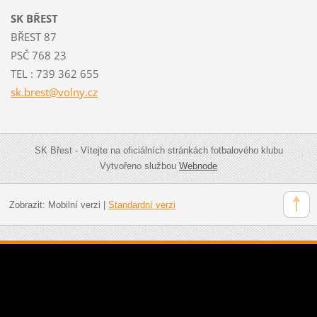
SK BŘEST
BŘEST 87
PSČ 768 23
TEL : 739 362 655
sk.brest
@volny.c
z
SK Břest - Vítejte na oficiálních stránkách fotbalového klubu
Vytvořeno službou
Webnode
Zobrazit:
Mobilní verzi
|
Standardní verzi