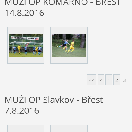
MUŽI OP KOMÁRNO - BŘEST
14.8.2016
<<
<
1
2
3
MUŽI OP Slavkov - Břest
7.8.2016