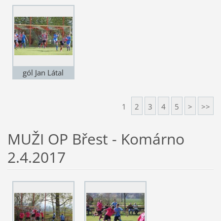
gól Jan Látal
1
2
3
4
5
>
>>
MUŽI OP Břest - Komárno
2.4.2017