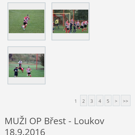
1
2
3
4
5
>
>>
MUŽI OP Břest - Loukov
18.9.2016