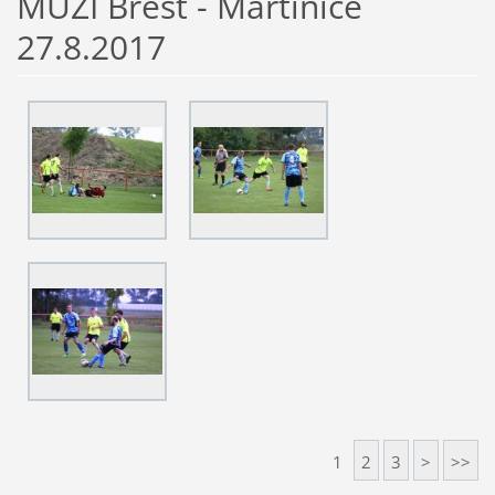
MUŽI Břest - Martinice
27.8.2017
1
2
3
>
>>