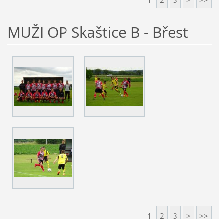
1
2
3
>
>>
MUŽI OP Skaštice B - Břest
1
2
3
>
>>