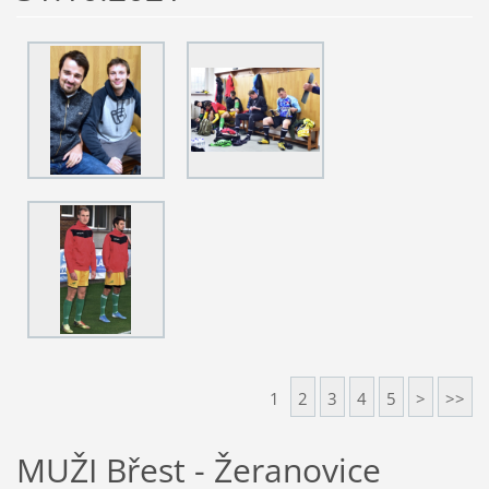
1
2
3
4
5
>
>>
MUŽI Břest - Žeranovice