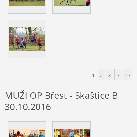
1
2
3
>
>>
MUŽI OP Břest - Skaštice B
30.10.2016