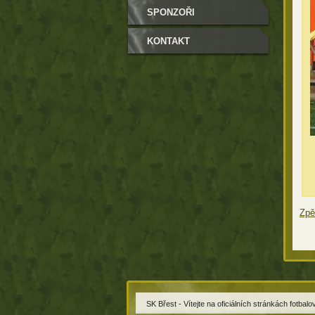
SPONZOŘI
KONTAKT
Zpě
SK Břest - Vítejte na oficiálních stránkách fotbal