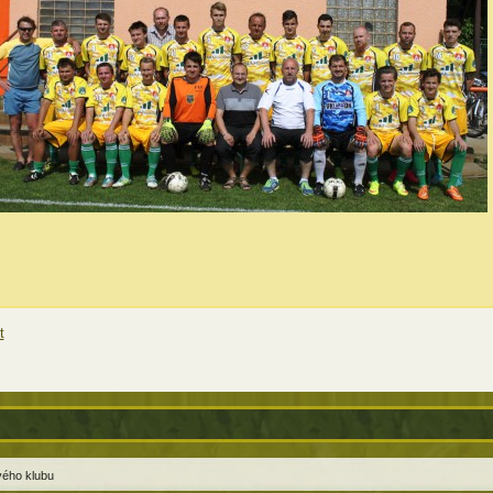
t
ového klubu