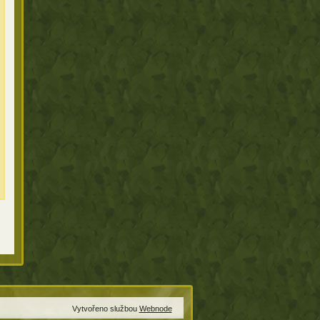
Vytvořeno službou
Webnode