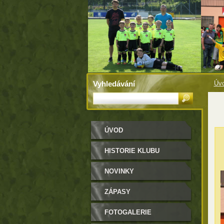
Vyhledávání
Úv
ÚVOD
HISTORIE KLUBU
NOVINKY
ZÁPASY
FOTOGALERIE