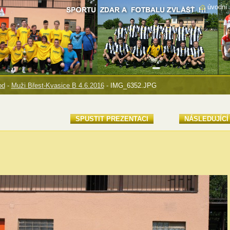
úvodní 
od
-
Muži Břest-Kvasice B 4.6.2016
-
IMG_6352.JPG
SPUSTIT PREZENTACI
NÁSLEDUJÍCÍ