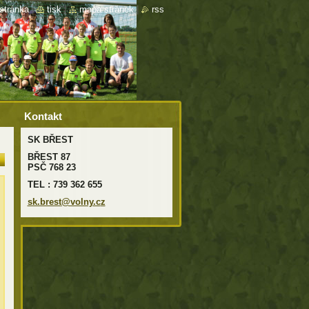
stránka
|
tisk
|
mapa stránek
|
rss
Kontakt
SK BŘEST
BŘEST 87
PSČ 768 23
TEL : 739 362 655
sk.brest
@volny.c
z