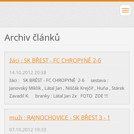
Archiv článků
žáci : SK BŘEST - FC CHROPYNĚ 2-6
14.10.2012 20:38
žáci : SK BRĚST - FC CHROPYNĚ 2-6 sestava :
Janovský Miklík , Látal Jan , Niščák Krejčíř , Huňa , Stárek
Zavadil K. branky : Látal Jan 2x FOTO ZDE !!!
muži : RAJNOCHOVICE - SK BŘEST 3 - 1
07.10.2012 19:33