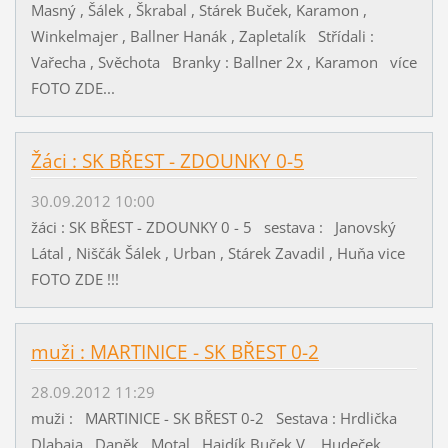
Masný , Šálek , Škrabal , Stárek Buček, Karamon ,
Winkelmajer , Ballner Hanák , Zapletalík Střídali :
Vařecha , Svěchota Branky : Ballner 2x , Karamon více
FOTO ZDE...
Žáci : SK BŘEST - ZDOUNKY 0-5
30.09.2012 10:00
žáci : SK BŘEST - ZDOUNKY 0 - 5 sestava : Janovský
Látal , Niščák Šálek , Urban , Stárek Zavadil , Huňa vice
FOTO ZDE !!!
muži : MARTINICE - SK BŘEST 0-2
28.09.2012 11:29
muži : MARTINICE - SK BŘEST 0-2 Sestava : Hrdlička
Dlabaja , Daněk , Motal , Hajdík Buček V. , Hudeček ,