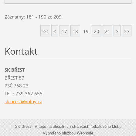
Záznamy: 181 - 190 ze 209
<<
<
17
18
19
20
21
>
>>
Kontakt
SK BŘEST
BŘEST 87
PSČ 768 23
TEL : 739 362 655
sk.brest
@volny.c
z
SK Břest - Vítejte na oficiálních stránkách fotbalového klubu
Vytvořeno službou
Webnode