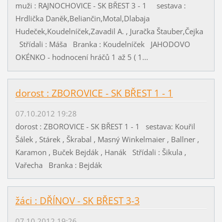
muži : RAJNOCHOVICE - SK BŘEST 3 - 1 sestava :
Hrdlička Daněk,Beliančin,Motal,Dlabaja
Hudeček,Koudelníček,Zavadil A. , Juračka Štauber,Čejka
Střídali : Máša Branka : Koudelníček JAHODOVO
OKÉNKO - hodnocení hráčů 1 až 5 ( 1...
dorost : ZBOROVICE - SK BŘEST 1 - 1
07.10.2012 19:28
dorost : ZBOROVICE - SK BŘEST 1 - 1 sestava: Kouřil
Šálek , Stárek , Škrabal , Masný Winkelmaier , Ballner ,
Karamon , Buček Bejdák , Hanák Střídali : Šikula ,
Vařecha Branka : Bejdák
žáci : DŘÍNOV - SK BŘEST 3-3
07.10.2012 19:26