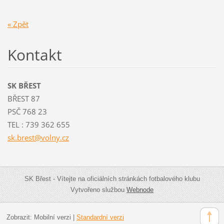
« Zpět
Kontakt
SK BŘEST
BŘEST 87
PSČ 768 23
TEL : 739 362 655
sk.brest
@volny.c
z
SK Břest - Vítejte na oficiálních stránkách fotbalového klubu
Vytvořeno službou
Webnode
Zobrazit:
Mobilní verzi
|
Standardní verzi