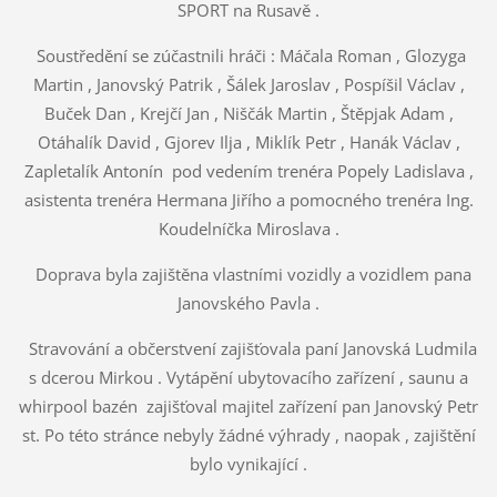
SPORT na Rusavě .
Soustředění se zúčastnili hráči : Máčala Roman , Glozyga
Martin , Janovský Patrik , Šálek Jaroslav , Pospíšil Václav ,
Buček Dan , Krejčí Jan , Niščák Martin , Štěpjak Adam ,
Otáhalík David , Gjorev Ilja , Miklík Petr , Hanák Václav ,
Zapletalík Antonín pod vedením trenéra Popely Ladislava ,
asistenta trenéra Hermana Jiřího a pomocného trenéra Ing.
Koudelníčka Miroslava .
Doprava byla zajištěna vlastními vozidly a vozidlem pana
Janovského Pavla .
Stravování a občerstvení zajišťovala paní Janovská Ludmila
s dcerou Mirkou . Vytápění ubytovacího zařízení , saunu a
whirpool bazén zajišťoval majitel zařízení pan Janovský Petr
st. Po této stránce nebyly žádné výhrady , naopak , zajištění
bylo vynikající .