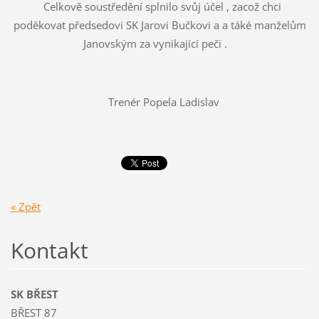
Celkově soustředění splnilo svůj účel , zacož chci
poděkovat předsedovi SK Jarovi Bučkovi a a táké manželům
Janovským za vynikající peči .
Trenér Popela Ladislav
« Zpět
Kontakt
SK BŘEST
BŘEST 87