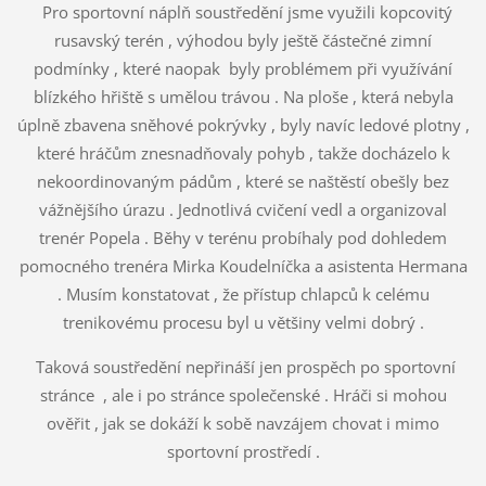
Pro sportovní náplň soustředění jsme využili kopcovitý
rusavský terén , výhodou byly ještě částečné zimní
podmínky , které naopak byly problémem při využívání
blízkého hřiště s umělou trávou . Na ploše , která nebyla
úplně zbavena sněhové pokrývky , byly navíc ledové plotny ,
které hráčům znesnadňovaly pohyb , takže docházelo k
nekoordinovaným pádům , které se naštěstí obešly bez
vážnějšího úrazu . Jednotlivá cvičení vedl a organizoval
trenér Popela . Běhy v terénu probíhaly pod dohledem
pomocného trenéra Mirka Koudelníčka a asistenta Hermana
. Musím konstatovat , že přístup chlapců k celému
trenikovému procesu byl u většiny velmi dobrý .
Taková soustředění nepřináší jen prospěch po sportovní
stránce , ale i po stránce společenské . Hráči si mohou
ověřit , jak se dokáží k sobě navzájem chovat i mimo
sportovní prostředí .