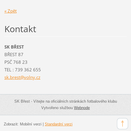
« Zpět
Kontakt
SK BŘEST
BŘEST 87
PSČ 768 23
TEL : 739 362 655
sk.brest
@volny.c
z
SK Břest - Vítejte na oficiálních stránkách fotbalového klubu
Vytvořeno službou
Webnode
Zobrazit:
Mobilní verzi
|
Standardní verzi