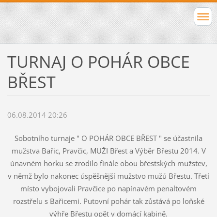
TURNAJ O POHÁR OBCE
BŘEST
06.08.2014 20:26
Sobotního turnaje " O POHÁR OBCE BŘEST " se účastnila
mužstva Bařic, Pravčic, MUŽI Břest a Výběr Břestu 2014. V
únavném horku se zrodilo finále obou břestských mužstev,
v němž bylo nakonec úspěšnější mužstvo mužů Břestu. Třetí
místo vybojovali Pravčice po napínavém penaltovém
rozstřelu s Bařicemi. Putovní pohár tak zůstává po loňské
výhře Břestu opět v domácí kabině.