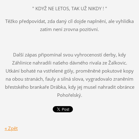
" KDYŽ NE LETOS, TAK UŽ NIKDY ! "
Těžko předpovídat, zda daný cíl dojde naplnění, ale vyhlídka
zatím není zrovna pozitivní.
Další zápas připomínal svou vyhroceností derby, kdy
Záhlinice nahradili našeho dávného rivala ze Žalkovic.
Utkání bohaté na vstřelené góly, proměněné pokutové kopy
na obou stranách, fauly a silná slova, vygradovalo zraněním
břestského brankaře Drábka, kdy jej musel nahradit obránce
Pohořelský.
« Zpět