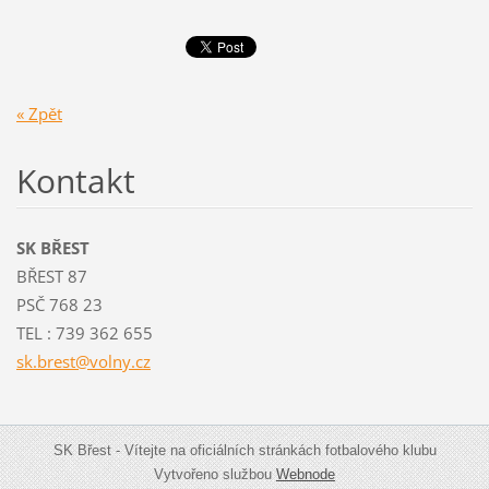
« Zpět
Kontakt
SK BŘEST
BŘEST 87
PSČ 768 23
TEL : 739 362 655
sk.brest
@volny.c
z
SK Břest - Vítejte na oficiálních stránkách fotbalového klubu
Vytvořeno službou
Webnode