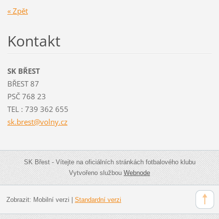
« Zpět
Kontakt
SK BŘEST
BŘEST 87
PSČ 768 23
TEL : 739 362 655
sk.brest
@volny.c
z
SK Břest - Vítejte na oficiálních stránkách fotbalového klubu
Vytvořeno službou
Webnode
Zobrazit:
Mobilní verzi
|
Standardní verzi