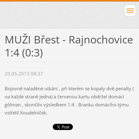
MUŽI Břest - Rajnochovice
1:4 (0:3)
20.05.2013 08:37
Bojovně naladěné utkání , při kterém se kopaly dvě penalty (
na každé straně jedna) a červenou kartu obdržel domácí
gólman , skončilo výsledkem 1:4 . Branku domácího týmu
vstřelil Koudelníček.