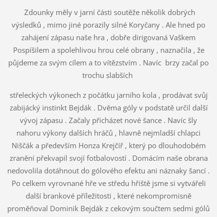
Zdounky měly v jarní části soutěže několik dobrých
výsledků , mimo jiné porazily silné Koryčany . Ale hned po
zahájení zápasu naše hra , dobře dirigovaná Vaškem
Pospíšilem a spolehlivou hrou celé obrany , naznačila , že
půjdeme za svým cílem a to vítězstvím . Navíc brzy začal po
trochu slabších
střeleckých výkonech z počátku jarního kola , prodávat svůj
zabijácký instinkt Bejdák . Dvěma góly v podstatě určil další
vývoj zápasu . Začaly přicházet nové šance . Navíc šly
nahoru výkony dalších hráčů , hlavně nejmladší chlapci
Niščák a především Honza Krejčíř , který po dlouhodobém
zranění překvapil svojí fotbalovostí . Domácím naše obrana
nedovolila dotáhnout do gólového efektu ani náznaky šancí .
Po celkem vyrovnané hře ve středu hřiště jsme si vytvářeli
další brankové příležitosti , které nekompromisně
proměňoval Dominik Bejdák z cekovým součtem sedmi gólů