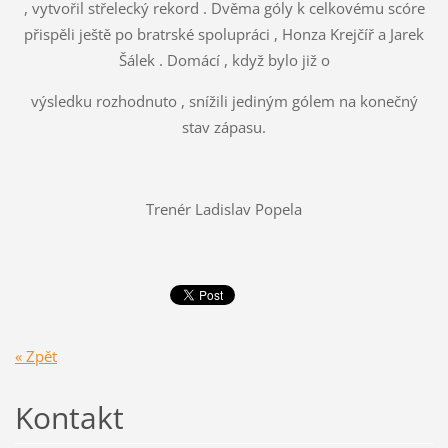
, vytvořil střelecký rekord . Dvěma góly k celkovému scóre
přispěli ještě po bratrské spolupráci , Honza Krejčíř a Jarek
Šálek . Domácí , když bylo již o
výsledku rozhodnuto , snížili jediným gólem na konečný
stav zápasu.
Trenér Ladislav Popela
« Zpět
Kontakt