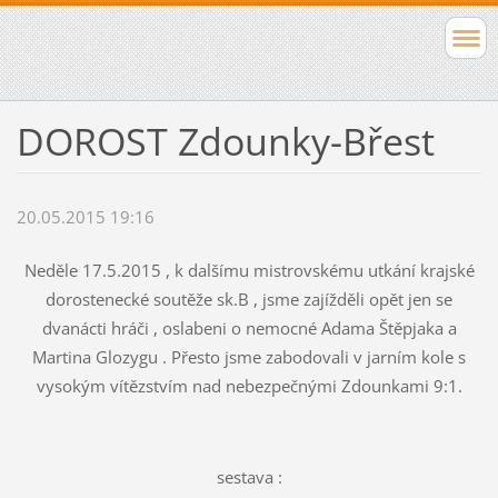
DOROST Zdounky-Břest
20.05.2015 19:16
Neděle 17.5.2015 , k dalšímu mistrovskému utkání krajské
dorostenecké soutěže sk.B , jsme zajížděli opět jen se
dvanácti hráči , oslabeni o nemocné Adama Štěpjaka a
Martina Glozygu . Přesto jsme zabodovali v jarním kole s
vysokým vítězstvím nad nebezpečnými Zdounkami 9:1.
sestava :