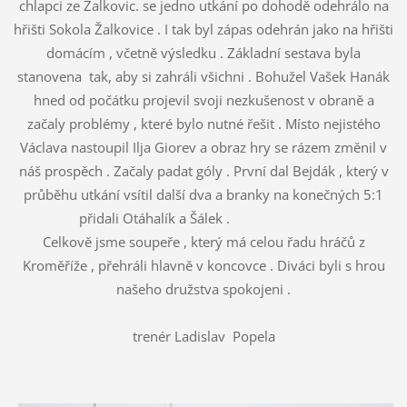
chlapci ze Žalkovic. se jedno utkání po dohodě odehrálo na
hřišti Sokola Žalkovice . I tak byl zápas odehrán jako na hřišti
domácím , včetně výsledku . Základní sestava byla
stanovena tak, aby si zahráli všichni . Bohužel Vašek Hanák
hned od počátku projevil svoji nezkušenost v obraně a
začaly problémy , které bylo nutné řešit . Místo nejistého
Václava nastoupil Ilja Giorev a obraz hry se rázem změnil v
náš prospěch . Začaly padat góly . První dal Bejdák , který v
průběhu utkání vsítil další dva a branky na konečných 5:1
přidali Otáhalík a Šálek .
Celkově jsme soupeře , který má celou řadu hráčů z
Kroměříže , přehráli hlavně v koncovce . Diváci byli s hrou
našeho družstva spokojeni .
trenér Ladislav Popela