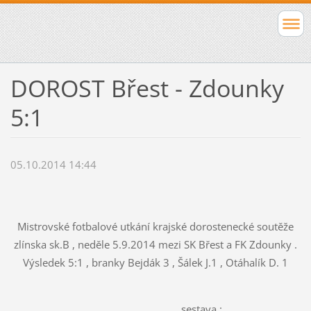
DOROST Břest - Zdounky
5:1
05.10.2014 14:44
Mistrovské fotbalové utkání krajské dorostenecké soutěže
zlínska sk.B , neděle 5.9.2014 mezi SK Břest a FK Zdounky .
Výsledek 5:1 , branky Bejdák 3 , Šálek J.1 , Otáhalík D. 1
sestava :