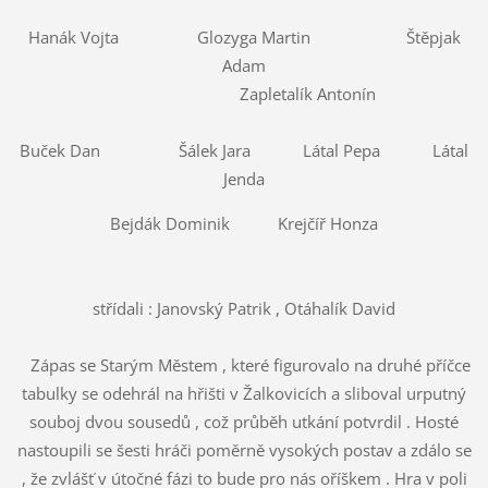
Hanák Vojta Glozyga Martin Štěpjak
Adam
Zapletalík Antonín
Buček Dan Šálek Jara Látal Pepa Látal
Jenda
Bejdák Dominik Krejčíř Honza
střídali : Janovský Patrik , Otáhalík David
Zápas se Starým Městem , které figurovalo na druhé příčce
tabulky se odehrál na hřišti v Žalkovicích a sliboval urputný
souboj dvou sousedů , což průběh utkání potvrdil . Hosté
nastoupili se šesti hráči poměrně vysokých postav a zdálo se
, že zvlášť v útočné fázi to bude pro nás oříškem . Hra v poli