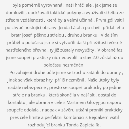
byla poměrně vyrovnaná , naši hráči ale , jak jsme se
domluvili , dodržovali taktické pokyny a využívali střelbu ze
střední vzdálenosti , která byla velmi učinná . První gól vsítil
po chybě hostující obrany Jenda Látal a po chvílí přidal jeho
bratr Josef pěknou střelou , druhou branku . V dalším
průběhu poločasu jsme si vytvořili další příležitosti včetně
nastřeleného břevna , ty již zůstaly nevyužity . V obrané fazi
jsme soupeři prakticky nic nedovolili a stav 2:0 zůstal až do
poločasu nezměněn .
Po zahájení druhé půle jsme se trochu zatáhli do obrany ,
jinak se však obraz hry příliš nezměnil . Naše útoky byly i
nadále nebezpečné , přesto se soupeř prakticky po jediné
střele na branku , která skončila v naší síti, dostal do
kontaktu , ale obrana v čele s Martinem Glozygou náporu
soupeře odolala , naopak v závěru utkání pronikl prakticky
přes celé hřiště a perfektní kombinaci s Bejdákem vsítil
rozhodující branku Tonda Zapletalík .