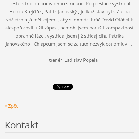
Ještě k trochu podivnému střídání . Po přestace vystřídal
Honzu Krejčíře , Patrik Janovský , jelikož stav byl stále na
vážkách a já měl zájem , aby si domácí hráč David Otáhalík
alespoň chvíli užil zápas , nemohl jsem narušit kompaktnost
obranné fáze , vystřídal jsem již střídajícíhu Patrika
Janovského . Chlapcům jsem se za tuto nezvyklost omluvil .
trenér Ladislav Popela
« Zpět
Kontakt