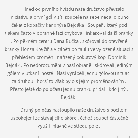
Hned od prvního hvizdu naše družstvo převzalo
iniciativu a první góĺ v síti soupeře na sebe nedal dlouho
čekat z kopačky kanonýra Bejdáka . Soupeř , který pod
tlakem často v obranné fázi chyboval, inkasoval další branky
. Po pěkném centru Dana Bučka , skóroval do otevřené
branky Honza Krejčíř a v zápětí po faulu ve vyložené situaci s
přehledem proměnil nařízený pokutový kop Dominik
Bejdák . Po nedorozumění v naší obraně , skórovali jediným
gólem v utkání hosté . Naši vyráběli jednu gólovou situaci
za druhou , horší to však bylo s jejím proměňováním .
Přesto ještě do poločasu jednu branku přidal , kdo jiný ,
Bejdák .
Druhý poločas nastoupilo naše družstvo s pocitem
uspokojení ze stávajícího skóre , čehož soupeř částečně
využil hlavně ve středu pole ,