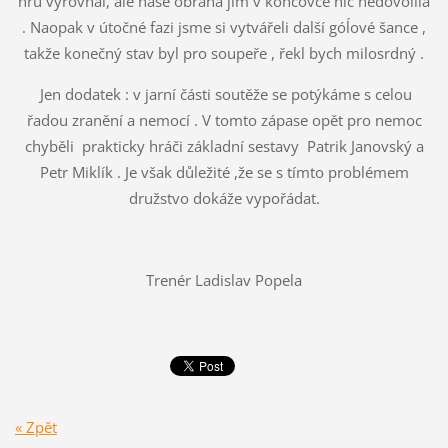
hru vyrovnal, ale naše obrana jim v koncovce nic nedovolila
. Naopak v útočné fazi jsme si vytvářeli další góĺové šance ,
takže konečný stav byl pro soupeře , řekl bych milosrdný .
Jen dodatek : v jarní části soutěže se potýkáme s celou
řadou zranění a nemocí . V tomto zápase opět pro nemoc
chyběli prakticky hráči základní sestavy Patrik Janovský a
Petr Miklík . Je však důležité ,že se s tímto problémem
družstvo dokáže vypořádat.
Trenér Ladislav Popela
« Zpět