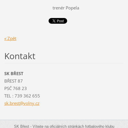
trenér Popela
« Zpět
Kontakt
SK BŘEST
BŘEST 87
PSČ 768 23
TEL : 739 362 655
sk.brest
@volny.c
z
SK Břest - Vítejte na oficiálních stránkách fotbalového klubu