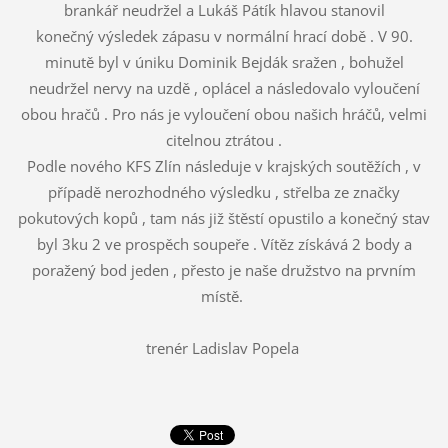
brankář neudržel a Lukáš Pátík hlavou stanovil
konečný výsledek zápasu v normální hrací době . V 90.
minutě byl v úniku Dominik Bejdák sražen , bohužel
neudržel nervy na uzdě , oplácel a následovalo vyloučení
obou hračů . Pro nás je vyloučení obou našich hráčů, velmi
citelnou ztrátou .
Podle nového KFS Zlín následuje v krajských soutěžích , v
případě nerozhodného výsledku , střelba ze značky
pokutových kopů , tam nás již štěstí opustilo a konečný stav
byl 3ku 2 ve prospěch soupeře . Vítěz získává 2 body a
poražený bod jeden , přesto je naše družstvo na prvním
místě.
trenér Ladislav Popela