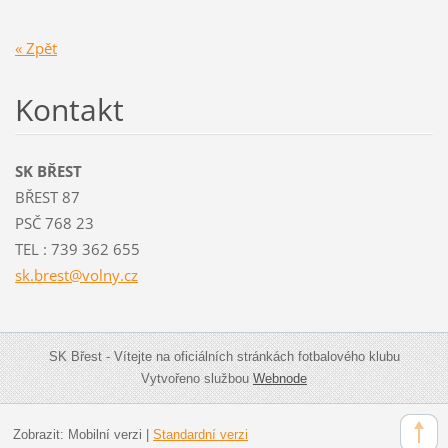
« Zpět
Kontakt
SK BŘEST
BŘEST 87
PSČ 768 23
TEL : 739 362 655
sk.brest
@volny.c
z
SK Břest - Vítejte na oficiálních stránkách fotbalového klubu
Vytvořeno službou
Webnode
Zobrazit:
Mobilní verzi
|
Standardní verzi