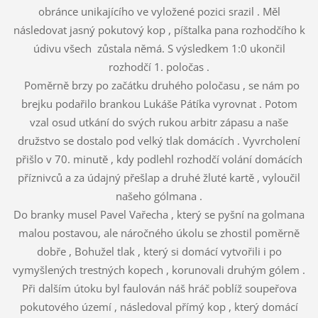
obránce unikajícího ve vyložené pozici srazil . Měl
následovat jasný pokutový kop , píštalka pana rozhodčího k
údivu všech zůstala němá. S výsledkem 1:0 ukončil
rozhodčí 1. poločas .
Poměrně brzy po začátku druhého poločasu , se nám po
brejku podařilo brankou Lukáše Pátíka vyrovnat . Potom
vzal osud utkání do svých rukou arbitr zápasu a naše
družstvo se dostalo pod velký tlak domácích . Vyvrcholení
přišlo v 70. minutě , kdy podlehl rozhodčí volání domácích
příznivců a za údajný přešlap a druhé žluté kartě , vyloučil
našeho gólmana .
Do branky musel Pavel Vařecha , který se pyšní na golmana
malou postavou, ale náročného úkolu se zhostil poměrně
dobře , Bohužel tlak , který si domácí vytvořili i po
vymyšlených trestných kopech , korunovali druhým gólem .
Při dalším útoku byl faulován náš hráč poblíž soupeřova
pokutového území , následoval přímý kop , který domácí