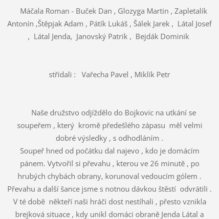
Máčala Roman - Buček Dan , Glozyga Martin , Zapletalík
Antonín ,Štěpjak Adam , Pátík Lukáš , Šálek Jarek , Látal Josef
, Látal Jenda, Janovský Patrik , Bejdák Dominik
střídali : Vařecha Pavel , Miklík Petr
Naše družstvo odjíždělo do Bojkovic na utkání se
soupeřem , který kromě předešlého zápasu měl velmi
dobré výsledky , s odhodláním .
Soupeř hned od počátku dal najevo , kdo je domácím
pánem. Vytvořil si převahu , kterou ve 26 minutě , po
hrubých chybách obrany, korunoval vedoucím gólem .
Převahu a další šance jsme s notnou dávkou štěstí odvrátili .
V té době někteří naši hráči dost nestíhali , přesto vznikla
brejková situace , kdy unikl domáci obraně Jenda Látal a