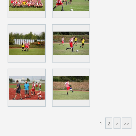
1
2
>
>>