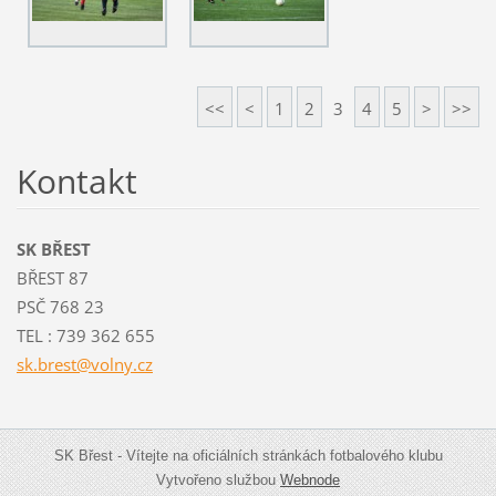
<<
<
1
2
3
4
5
>
>>
Kontakt
SK BŘEST
BŘEST 87
PSČ 768 23
TEL : 739 362 655
sk.brest
@volny.c
z
SK Břest - Vítejte na oficiálních stránkách fotbalového klubu
Vytvořeno službou
Webnode