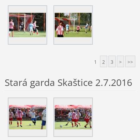
1
2
3
>
>>
Stará garda Skaštice 2.7.2016