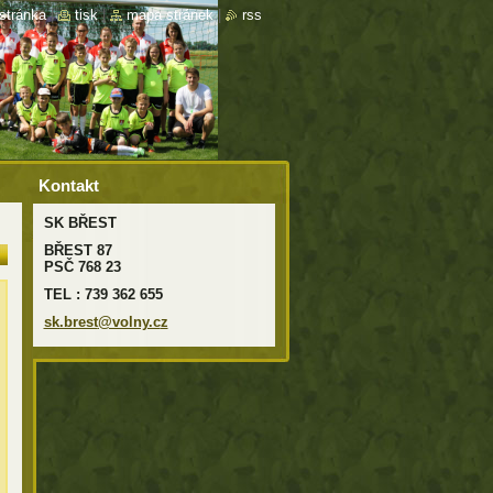
stránka
|
tisk
|
mapa stránek
|
rss
Kontakt
SK BŘEST
BŘEST 87
PSČ 768 23
TEL : 739 362 655
sk.brest
@volny.c
z