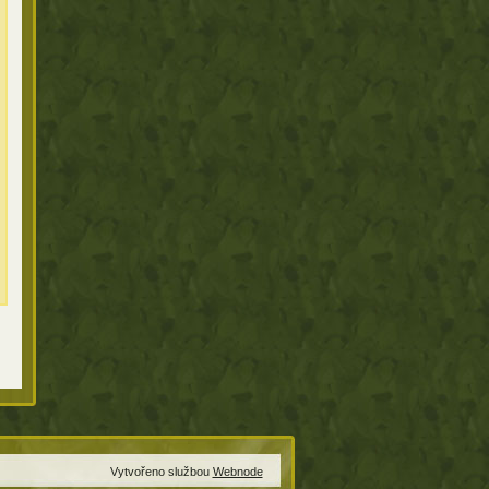
Vytvořeno službou
Webnode