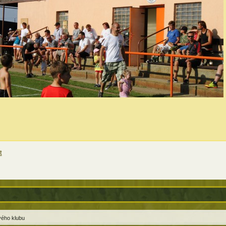
t
ového klubu