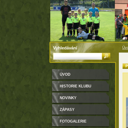
Vyhledávání
Úv
P
ÚVOD
HISTORIE KLUBU
NOVINKY
ZÁPASY
FOTOGALERIE