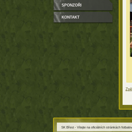
SPONZOŘI
KONTAKT
Zpě
SK Břest - Vítejte na oficiálních stránkách fotbal