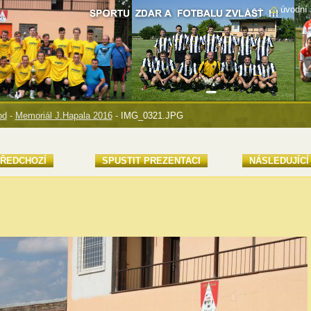
úvodní 
od
-
Memoriál J.Hapala 2016
-
IMG_0321.JPG
ŘEDCHOZÍ
SPUSTIT PREZENTACI
NÁSLEDUJÍCÍ