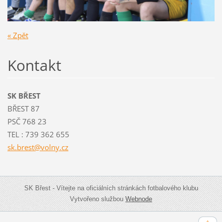
« Zpět
Kontakt
SK BŘEST
BŘEST 87
PSČ 768 23
TEL : 739 362 655
sk.brest
@volny.c
z
SK Břest - Vítejte na oficiálních stránkách fotbalového klubu
Vytvořeno službou
Webnode