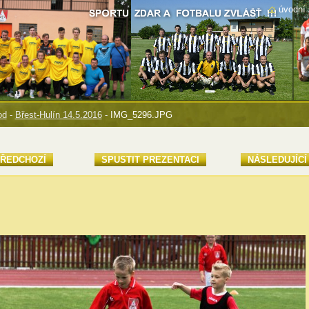
úvodní 
od
-
Břest-Hulín 14.5.2016
-
IMG_5296.JPG
ŘEDCHOZÍ
SPUSTIT PREZENTACI
NÁSLEDUJÍCÍ