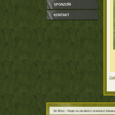
SPONZOŘI
KONTAKT
Zpě
SK Břest - Vítejte na oficiálních stránkách fotbal