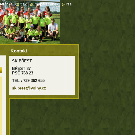
stránka
|
tisk
|
mapa stránek
|
rss
Kontakt
SK BŘEST
BŘEST 87
PSČ 768 23
TEL : 739 362 655
sk.brest
@volny.c
z