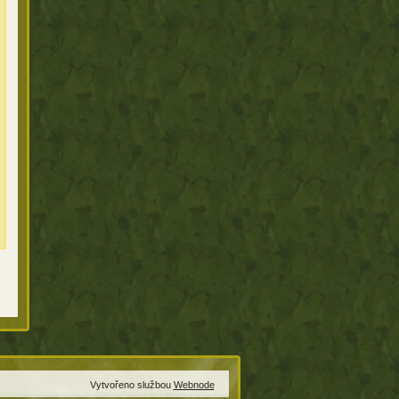
Vytvořeno službou
Webnode