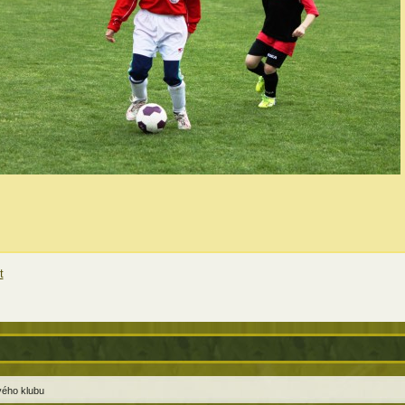
t
ového klubu