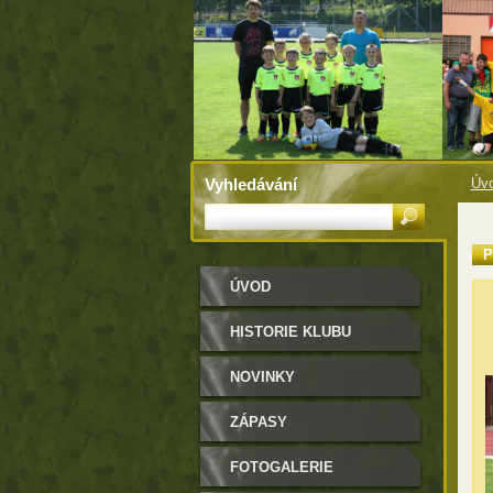
Vyhledávání
Úv
P
ÚVOD
HISTORIE KLUBU
NOVINKY
ZÁPASY
FOTOGALERIE