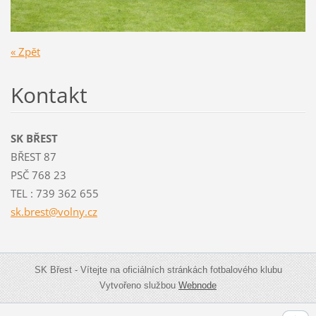
« Zpět
Kontakt
SK BŘEST
BŘEST 87
PSČ 768 23
TEL : 739 362 655
sk.brest
@volny.c
z
SK Břest - Vítejte na oficiálních stránkách fotbalového klubu
Vytvořeno službou
Webnode